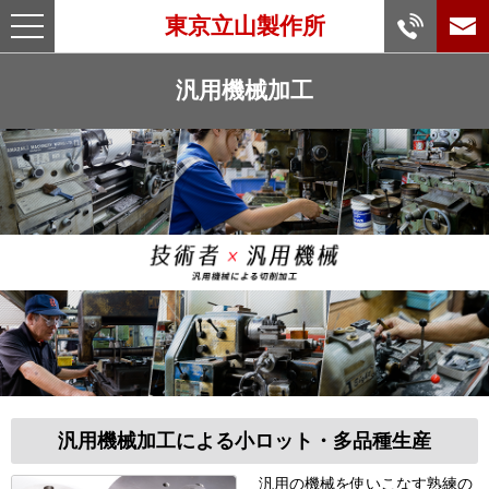
コ
toggle
東京立山製作所
ン
navigation
テ
ン
汎用機械加工
ツ
へ
ス
キ
ッ
プ
汎用機械加工による小ロット・多品種生産
汎用の機械を使いこなす熟練の