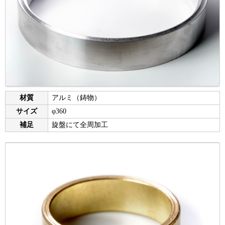
材質
アルミ（鋳物）
サイズ
φ360
補足
旋盤にて全周加工