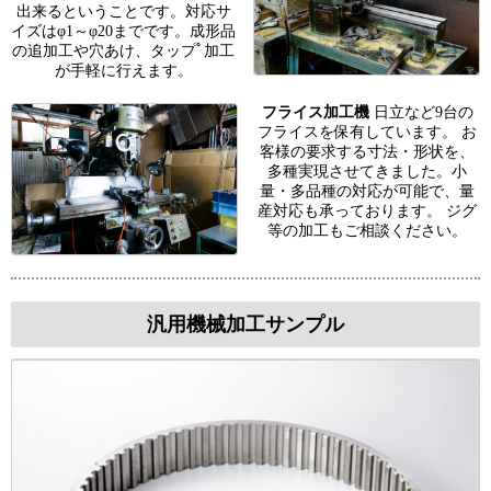
出来るということです。対応サ
イズはφ1～φ20までです。成形品
の追加工や穴あけ、タップﾟ加工
が手軽に行えます。
フライス加工機
日立など9台の
フライスを保有しています。 お
客様の要求する寸法・形状を、
多種実現させてきました。小
量・多品種の対応が可能で、量
産対応も承っております。 ジグ
等の加工もご相談ください。
汎用機械加工サンプル