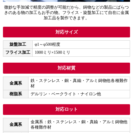
微妙な手加減で精度の調整が可能だから、鋳物などの製品にばらつ
きのある物の加工もお手の物。フライス・旋盤加工にて自在に金属
加工品を製作できます。
対応サイズ
旋盤加工
φ1～φ500程度
フライス加工
1000ミリ×1500ミリ
対応材質
鉄・ステンレス・銅・真鍮・アルミ鋳物他各種難作
金属系
材
樹脂系
デルリン・ベークライト・ナイロン他
対応ロット
金属系：鉄・ステンレス・銅・真鍮・アルミ鋳物他
金属系
各種難作材