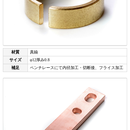
材質
真鍮
サイズ
φ12厚み0.8
補足
ペンチレースにて内径加工・切断後、フライス加工