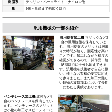
樹脂系
デルリン・ベークライト・ナイロン他
量
1個～量産まで幅広く対応
汎用機械の一部を紹介
汎用旋盤加工機
マザックなど3
台の汎用旋盤を保有していま
す。 汎用旋盤のメリットは段取
りの時間が短く、順応性が高い
ことです。加工しながら精度の
確認ができるので、試作品・短
納期対応に十分お応えできま
す。汎用機を技術者が自在に扱
い、様々なお客様の要望に応え
て参りました。また加工の難し
い鋳物の旋盤加工において長期
にわたる実績があります。
ペンチレース加工機
北村など6
台のペンチレースを保有してい
ます。 ペンチレースのメリット
は小物の加工がスピーディーに